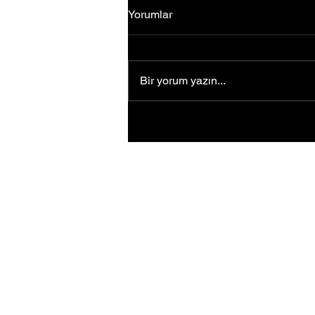
Yorumlar
Bir yorum yazın...
"Matematiğin yıldızları"
Singapur'daki olimpiyatlarda
16 ödül kazandı