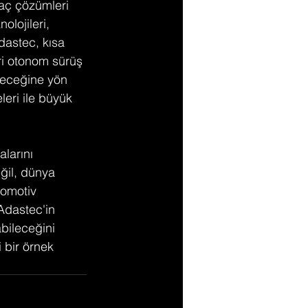
aç çözümleri 
olojileri, 
dastec, kısa 
ri otonom sürüş 
eleceğine yön 
leri ile büyük 
larını 
ğil, dünya 
tomotiv 
Adastec'in 
abileceğini 
 bir örnek 