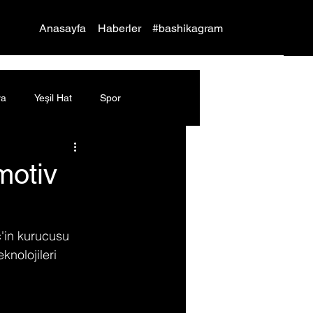
Yap
Anasayfa
Haberler
#bashikagram
ya
Yeşil Hat
Spor
motiv
c'in kurucusu 
nolojileri 