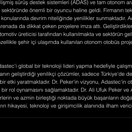
lişmiş sürüş destek sistemleri (ADAS) ve tam otonom ar
v sektöründe önemli bir oyuncu haline geldi. Firmanın tekn
k konularında devrim niteliğinde yenilikler sunmaktadır. A
renada da dikkat çeken projelere imza attı. Geliştirdikle
 otomotiv üreticisi tarafından kullanılmakta ve sektörün g
zellikle şehir içi ulaşımda kullanılan otonom otobüs proje
dastec'i global bir teknoloji lideri yapma hedefiyle çalışma
nın geliştirdiği yenilikçi çözümler, sadece Türkiye'de de
ir etki yaratmaktadır. Dr. Peker'in vizyonu, Adastec'in o
 bir rol oynamasını sağlamaktadır. Dr. Ali Ufuk Peker ve 
ikirlerin ve azmin birleştiği noktada büyük başarıların doğ
ın hikayesi, teknoloji ve girişimcilik alanında ilham verici