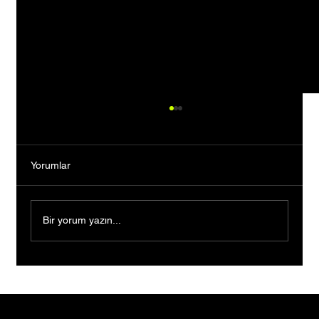
Yorumlar
Bir yorum yazın...
Ders Çalışırken Başladılar, Mezun
Olmadan Şirket Kurup Patent Başvurusu
Yaptılar