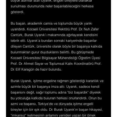
büyük adımlar atan Uyanık, engelli bireylere olanaklar 
sunulması durumunda neler başarılabileceğini herkese 
gösterdi.
Bu başarı, akademik camia ve toplumda büyük yankı 
uyandırdı. Kocaeli Üniversitesi Rektörü Prof. Dr. Nuh Zafer 
Cantürk, Burak Uyanık’ı makamında ağırlayarak kendisini 
tebrik etti. Uyanık’a bundan sonraki kariyerinde başarılar 
dileyen Cantürk, üniversite olarak böyle bir başarıya katkıda 
bulunmaktan gurur duyduklarını belirtti. Bu görüşmede 
Kocaeli Üniversitesi Bilgisayar Mühendisliği Öğretim Üyesi 
Prof. Dr. Ahmet Sayar ve Toplumsal Katkı Koordinatörü Prof. 
Dr. Elif Karagün de hazır bulundu.
Burak Uyanık, işitme engeline rağmen gösterdiği kararlılık ve 
azimle büyük bir başarıya imza attı. Uyanık, sadece kendi 
başarısını değil, sağır toplumu adına "biz başardık" diyerek 
bu yolculuğa katkıda bulunan herkesi onurlandırdı. Onun bu 
azmi ve başarısı, Türkiye’de ve dünyada işitme engelli 
bireyler için bir ışık oldu. Dr. Burak Uyanık’ın başarı hikayesi, 
"imkansız" kelimesinin anlamını yeniden yazan bir örnek 