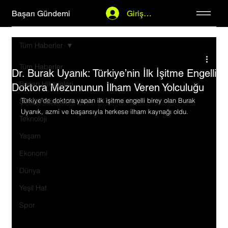
Başarı Gündemi
Giriş Yap
Tüm Haberler
Tüm Haberler
Dr. Burak Uyanık: Türkiye’nin İlk İşitme Engelli
Başarı Hikayeleri
Doktora Mezununun İlham Veren Yolculuğu
Türkiye'de doktora yapan ilk işitme engelli birey olan Burak 
Şirket Haberleri
Uyanık, azmi ve başarısıyla herkese ilham kaynağı oldu.
Teknoloji
Yaşam
Ekonomi
Dünya
Yeşil Hat
Spor